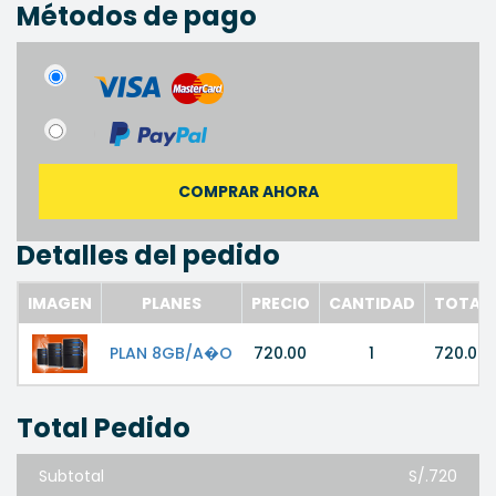
Métodos de pago
COMPRAR AHORA
Detalles del pedido
IMAGEN
PLANES
PRECIO
CANTIDAD
TOTAL
PLAN 8GB/A�O
720.00
1
720.00
Total Pedido
Subtotal
S/.720